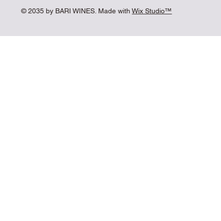
© 2035 by BARI WINES. Made with
Wix Studio™