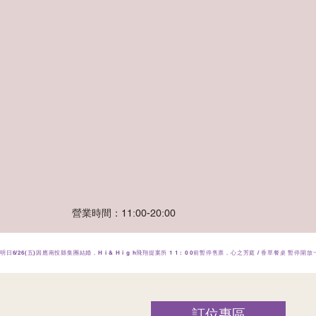
營業時間：11:00-20:00
明日6/26(五)因應南投縣集團結婚，H i & H i g h飛翔提案所 1 1 : 0 0前暫停售票，心之芳庭 / 香草
訂位專區