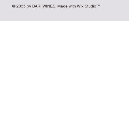
© 2035 by BARI WINES. Made with
Wix Studio™