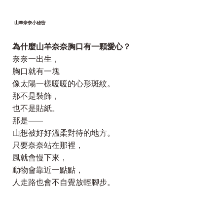
​山羊奈奈小秘密
為什麼山羊奈奈胸口有一顆愛心？
奈奈一出生，
胸口就有一塊
像太陽一樣暖暖的心形斑紋。
那不是裝飾，
也不是貼紙。
那是⸺
山想被好好溫柔對待的地方。
只要奈奈站在那裡，
風就會慢下來，
動物會靠近一點點，
人走路也會不自覺放輕腳步。