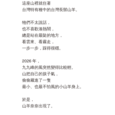
這座山裡就住著
台灣特有種中的台灣長鬃山羊。
牠們不太說話，
也不喜歡湊熱鬧，
總是站在最陡的地方，
看雲來、看霧走，
一步一步，踩得很穩。
2026 年，
九九峰的風突然變得比較輕。
山把自己的孩子氣，
偷偷藏進了一隻
最小、也最不怕風的小山羊身上。
於是，
山羊奈奈出現了。