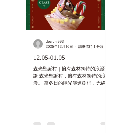
design 993
2025年12月16日
讀畢需時 1 分鐘
12.05-01.05
森光聖誕村｜擁有森林獨特的浪漫聖
誕 森光聖誕村，擁有森林獨特的浪
漫。 當冬日的陽光灑進樹梢，光線在
森林間逐漸亮起，帶來了這個季節專
屬的溫暖。 一起在這個浪漫的 12
月，享受一場 「有香氣、有光、有溫
度」 的聖誕節， 在森林裡度過真正放
慢步調、屬於家人的節慶時光。 【森
光聖誕村｜2025.12.05-2026.01.05】
入園費用：200元 活動地點：台中市